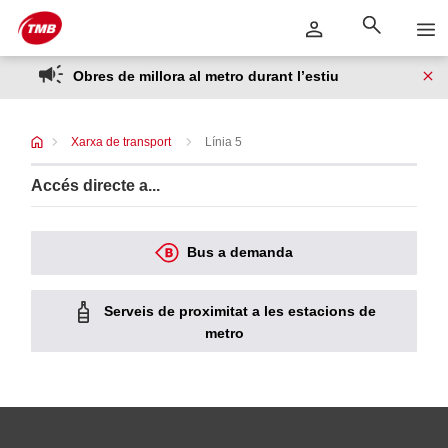
Saltar
Salta al contingut principal
al
contingut
Obres de millora al metro durant l’estiu
Xarxa de transport
Línia 5
Accés directe a...
Bus a demanda
Serveis de proximitat a les estacions de
metro