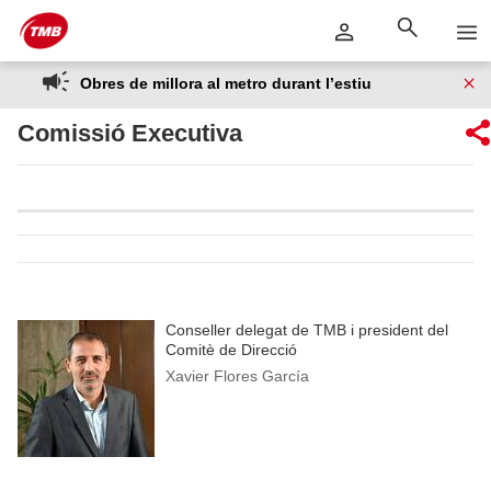
Saltar
Salta al contingut principal
al
contingut
Obres de millora al metro durant l’estiu
Comissió Executiva
Conseller delegat de TMB i president del
Comitè de Direcció
Xavier Flores García