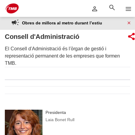
Saltar
Salta al contingut principal
al
contingut
Obres de millora al metro durant l’estiu
Consell d'Administració
El Consell d'Administració és l'òrgan de gestió i
representació permanent de les empreses que formen
TMB.
Presidenta
Laia Bonet Rull