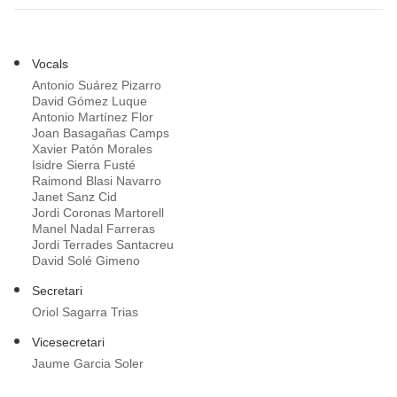
Vocals
Antonio Suárez Pizarro
David Gómez Luque
Antonio Martínez Flor
Joan Basagañas Camps
Xavier Patón Morales
Isidre Sierra Fusté
Raimond Blasi Navarro
Janet Sanz Cid
Jordi Coronas Martorell
Manel Nadal Farreras
Jordi Terrades Santacreu
David Solé Gimeno
Secretari
Oriol Sagarra Trias
Vicesecretari
Jaume Garcia Soler