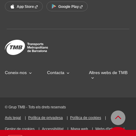
App Store
Google Play
Coneix-nos
Contacta
Altres webs de TMB
© Grup TMB - Tots els drets reservats
Avís legal
Política de privadesa
Política de cookies
Gestor de cookies
Accessibilitat
Mapa web
Webs d'interès