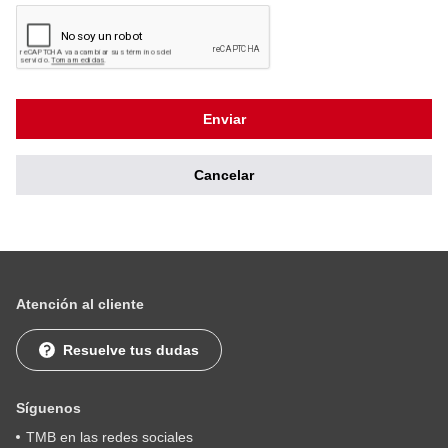
a
d
e
c
e
s
Enviar
*
Cancelar
Atención al cliente
Resuelve tus dudas
Síguenos
TMB en las redes sociales