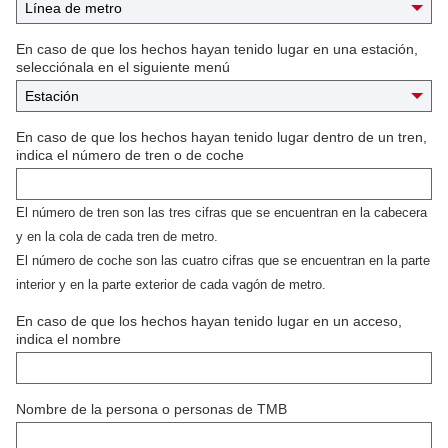
l
a
f
En caso de que los hechos hayan tenido lugar en una estación,
e
selecciónala en el siguiente menú
l
i
c
i
En caso de que los hechos hayan tenido lugar dentro de un tren,
t
indica el número de tren o de coche
a
c
i
El número de tren son las tres cifras que se encuentran en la cabecera
ó
y en la cola de cada tren de metro.
n
*
El número de coche son las cuatro cifras que se encuentran en la parte
interior y en la parte exterior de cada vagón de metro.
En caso de que los hechos hayan tenido lugar en un acceso,
indica el nombre
Nombre de la persona o personas de TMB