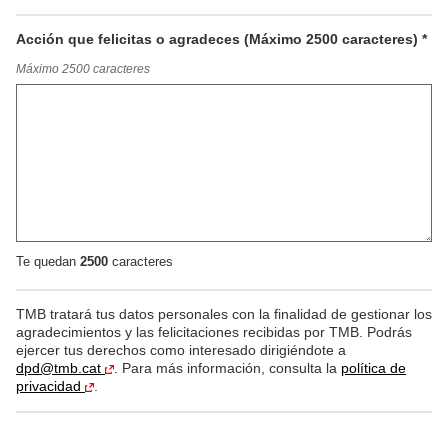
Acción que felicitas o agradeces (Máximo 2500 caracteres) *
A
Máximo 2500 caracteres
c
c
i
ó
n
q
u
e
f
e
Te quedan
2500
caracteres
l
i
c
TMB tratará tus datos personales con la finalidad de gestionar los
i
agradecimientos y las felicitaciones recibidas por TMB. Podrás
t
ejercer tus derechos como interesado dirigiéndote a
a
dpd@tmb.cat
. Para más información, consulta la
política de
s
privacidad
.
o
a
g
r