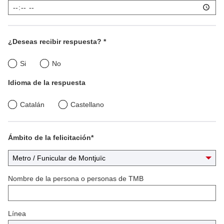
¿Deseas recibir respuesta? *
¿Deseas
Si
No
recibir
Idioma de la respuesta
respuesta?
Idioma
Catalán
Castellano
de
la
Ámbito de la felicitación*
Á
respuesta
m
b
Nombre de la persona o personas de TMB
i
t
o
d
Línea
e