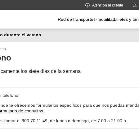
Atención al cliente
Menú principal
Red de transporte
T-mobilitat
Billetes y tar
o durante el verano
fono
ono
icamente los siete días de la semana
 teléfono.
nde te ofrecemos formularios específicos para que nos puedas mandar
ormulario de consultas
.
s llamar al 900 70 11 49, de lunes a domingo, de 7.00 a 21.00 h.