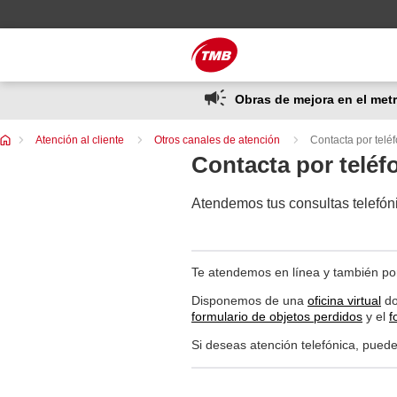
Saltar
Saltar al contenido principal
al
contenido
Obras de mejora en el metr
Te
Atención al cliente
Otros canales de atención
Contacta por telé
encuentras
Contacta por teléf
en:
Atendemos tus consultas telefón
Te atendemos en línea y también por
Disponemos de una
oficina virtual
do
formulario de objetos perdidos
y el
f
Si deseas atención telefónica, puede