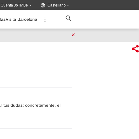
Idioma:
.
Cuenta JoTMBé
Castellano
Tria
un
ifas
Visita Barcelona
altre
idioma:
 tus dudas; concretamente, el