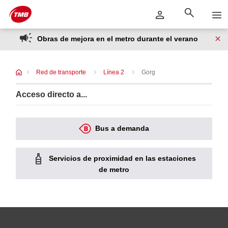
Saltar
Saltar al contenido principal
al
contenido
Obras de mejora en el metro durante el verano
Red de transporte
Línea 2
Gorg
Acceso directo a...
Bus a demanda
Servicios de proximidad en las estaciones
de metro