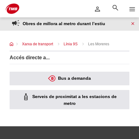
Saltar
Salta al contingut principal
al
contingut
Obres de millora al metro durant l’estiu
Xarxa de transport
Línia 9S
Les Moreres
Accés directe a...
Bus a demanda
Serveis de proximitat a les estacions de
metro