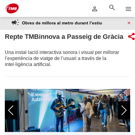
Saltar
Salta al contingut principal
al
contingut
Obres de millora al metro durant l’estiu
Repte TMBinnova a Passeig de Gràcia
Una instal·lació interactiva sonora i visual per millorar
l’experiència de viatge de l’usuari a través de la
intel·ligència artificial.