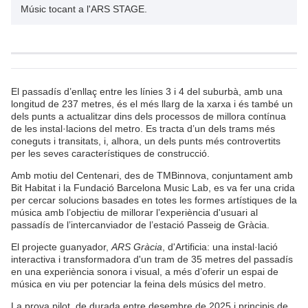
Músic tocant a l'ARS STAGE.
El passadís d’enllaç entre les línies 3 i 4 del suburbà, amb una
longitud de 237 metres, és el més llarg de la xarxa i és també un
dels punts a actualitzar dins dels processos de millora contínua
de les instal·lacions del metro. Es tracta d’un dels trams més
coneguts i transitats, i, alhora, un dels punts més controvertits
per les seves característiques de construcció.
Amb motiu del Centenari, des de TMBinnova, conjuntament amb
Bit Habitat i la Fundació Barcelona Music Lab, es va fer una crida
per cercar solucions basades en totes les formes artístiques de la
música amb l’objectiu de millorar l’experiència d'usuari al
passadís de l’intercanviador de l’estació Passeig de Gràcia.
El projecte guanyador,
ARS Gràcia
, d'Artificia: una instal·lació
interactiva i transformadora d'un tram de 35 metres del passadís
en una experiència sonora i visual, a més d’oferir un espai de
música en viu per potenciar la feina dels músics del metro.
La prova pilot, de durada entre desembre de 2025 i principis de