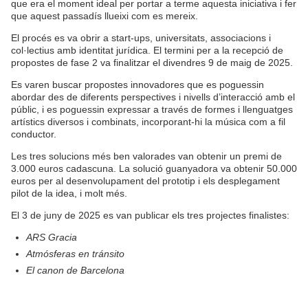
que era el moment ideal per portar a terme aquesta iniciativa i fer
que aquest passadís llueixi com es mereix.
El procés es va obrir a start-ups, universitats, associacions i
col·lectius amb identitat jurídica. El termini per a la recepció de
propostes de fase 2 va finalitzar el divendres 9 de maig de 2025.
Es varen buscar propostes innovadores que es poguessin
abordar des de diferents perspectives i nivells d’interacció amb el
públic, i es poguessin expressar a través de formes i llenguatges
artístics diversos i combinats, incorporant-hi la música com a fil
conductor.
Les tres solucions més ben valorades van obtenir un premi de
3.000 euros cadascuna. La solució guanyadora va obtenir 50.000
euros per al desenvolupament del prototip i els desplegament
pilot de la idea, i molt més.
El 3 de juny de 2025 es van publicar els tres projectes finalistes:
ARS Gracia
Atmósferas en tránsito
El canon de Barcelona