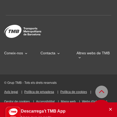
Coneix-nos
Contacta
Altres webs de TMB
© Grup TMB - Tots els drets reservats
Avís legal
Política de privadesa
Política de cookies
Gestor de cookies
Accessibilitat
Mapa web
Webs d'interès
×
Descarrega’t TMB App
Intranet