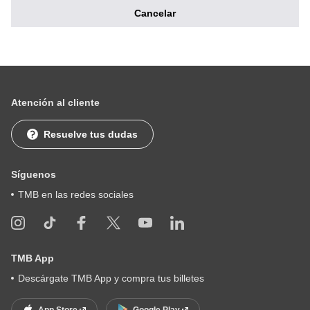
s
Cancelar
*
Atención al cliente
Resuelve tus dudas
Síguenos
TMB en las redes sociales
TMB App
Descárgate TMB App y compra tus billetes
App Store
Google Play