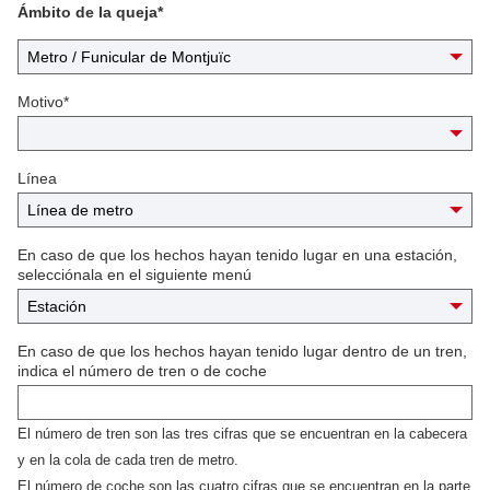
sugerencia
la
Ámbito de la queja*
requiere
Á
respuesta
m
de
b
Motivo*
i
una
t
o
respuesta?
d
Línea
e
l
a
q
En caso de que los hechos hayan tenido lugar en una estación,
u
selecciónala en el siguiente menú
e
j
a
*
En caso de que los hechos hayan tenido lugar dentro de un tren,
indica el número de tren o de coche
El número de tren son las tres cifras que se encuentran en la cabecera
y en la cola de cada tren de metro.
El número de coche son las cuatro cifras que se encuentran en la parte