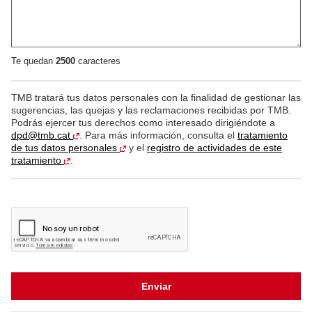
p
c
i
ó
n
Te quedan
2500
caracteres
d
e
l
TMB tratará tus datos personales con la finalidad de gestionar las
a
sugerencias, las quejas y las reclamaciones recibidas por TMB.
q
Podrás ejercer tus derechos como interesado dirigiéndote a
u
dpd@tmb.cat
. Para más información, consulta el
tratamiento
e
de tus datos personales
y el
registro de actividades de este
j
tratamiento
.
a
/
C
o
m
e
n
t
a
r
Enviar
i
o