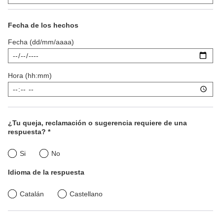
Fecha de los hechos
Fecha (dd/mm/aaaa)
Hora (hh:mm)
¿Tu queja, reclamación o sugerencia requiere de una
respuesta? *
¿Tu
Si
No
queja,
Idioma de la respuesta
reclamación
Idioma
Catalán
Castellano
o
de