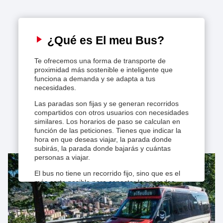
Mapa del servicio
¿Qué es El meu Bus?
Cómo se reserva
Te ofrecemos una forma de transporte de
proximidad más sostenible e inteligente que
Aplicación elMeuBus
funciona a demanda y se adapta a tus
necesidades.
Información práctica
Las paradas son fijas y se generan recorridos
compartidos con otros usuarios con necesidades
similares. Los horarios de paso se calculan en
función de las peticiones. Tienes que indicar la
hora en que deseas viajar, la parada donde
subirás, la parada donde bajarás y cuántas
personas a viajar.
El bus no tiene un recorrido fijo, sino que es el
más corto posible para conectar las paradas
solicitadas.